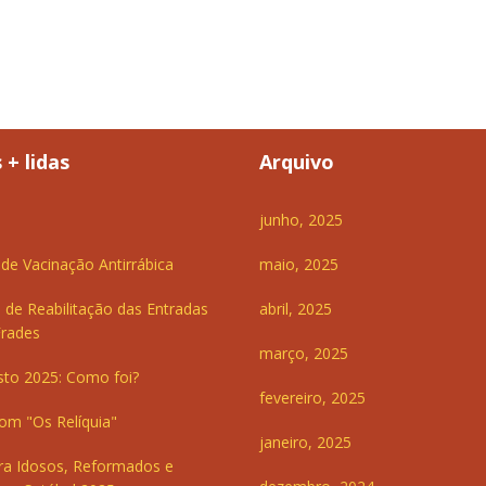
 + lidas
Arquivo
junho, 2025
e Vacinação Antirrábica
maio, 2025
 de Reabilitação das Entradas
abril, 2025
Frades
março, 2025
sto 2025: Como foi?
fevereiro, 2025
om "Os Relíquia"
janeiro, 2025
ra Idosos, Reformados e