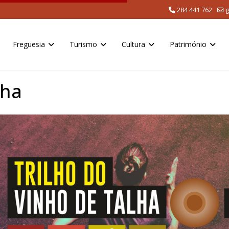
284 441 762
g
Freguesia
Turismo
Cultura
Património
lha