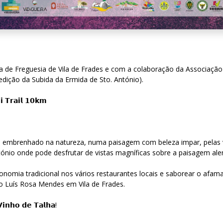
a de Freguesia de Vila de Frades e com a colaboração da Associação 
edição da Subida da Ermida de Sto. António).
𝗶 𝗧𝗿𝗮𝗶𝗹 𝟭𝟬𝗸𝗺
 embrenhado na natureza, numa paisagem com beleza impar, pelas vi
ónio onde pode desfrutar de vistas magníficas sobre a paisagem ale
onomia tradicional nos vários restaurantes locais e saborear o afama
ão Luís Rosa Mendes em Vila de Frades.
𝗩𝗶𝗻𝗵𝗼 𝗱𝗲 𝗧𝗮𝗹𝗵𝗮!