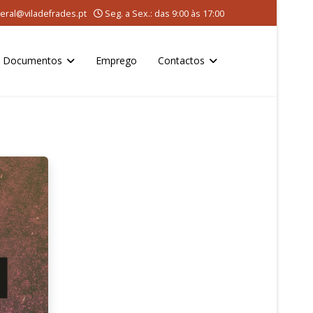
eral@viladefrades.pt
Seg. a Sex.: das 9:00 às 17:00
Documentos
Emprego
Contactos