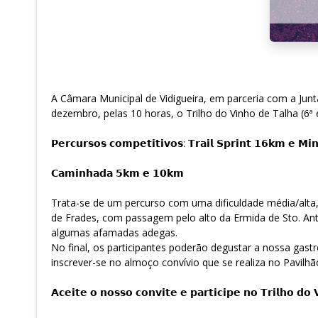
A Câmara Municipal de Vidigueira, em parceria com a Junt
dezembro, pelas 10 horas, o Trilho do Vinho de Talha (6ª 
𝗣𝗲𝗿𝗰𝘂𝗿𝘀𝗼𝘀 𝗰𝗼𝗺𝗽𝗲𝘁𝗶𝘁𝗶𝘃𝗼𝘀: 𝗧𝗿𝗮𝗶𝗹 𝗦𝗽𝗿𝗶𝗻𝘁 𝟭𝟲𝗸𝗺 𝗲 𝗠𝗶𝗻
𝗖𝗮𝗺𝗶𝗻𝗵𝗮𝗱𝗮 𝟱𝗸𝗺 𝗲 𝟭𝟬𝗸𝗺
Trata-se de um percurso com uma dificuldade média/alta,
de Frades, com passagem pelo alto da Ermida de Sto. Ant
algumas afamadas adegas.
No final, os participantes poderão degustar a nossa gastr
inscrever-se no almoço convívio que se realiza no Pavilh
𝗔𝗰𝗲𝗶𝘁𝗲 𝗼 𝗻𝗼𝘀𝘀𝗼 𝗰𝗼𝗻𝘃𝗶𝘁𝗲 𝗲 𝗽𝗮𝗿𝘁𝗶𝗰𝗶𝗽𝗲 𝗻𝗼 𝗧𝗿𝗶𝗹𝗵𝗼 𝗱𝗼 