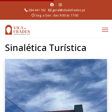
284 441 762
geral@viladefrades.pt
Seg. a Sex.: das 9:00 às 17:00
Sinalética Turística