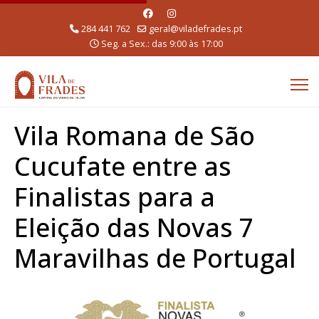
284 441 762
geral@viladefrades.pt
Seg. a Sex.: das 9:00 às 17:00
Vila Romana de São
Cucufate entre as
Finalistas para a
Eleição das Novas 7
Maravilhas de Portugal