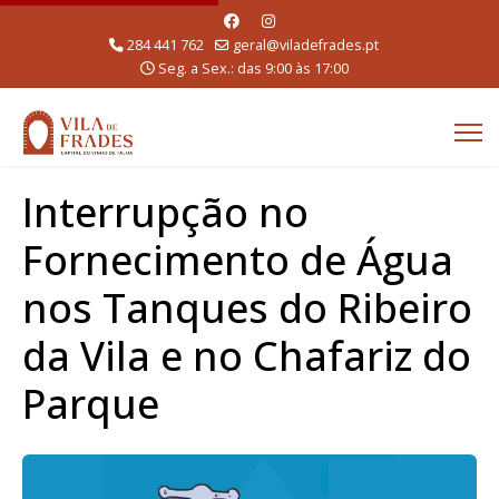
284 441 762
geral@viladefrades.pt
Seg. a Sex.: das 9:00 às 17:00
Interrupção no
Fornecimento de Água
nos Tanques do Ribeiro
da Vila e no Chafariz do
Parque