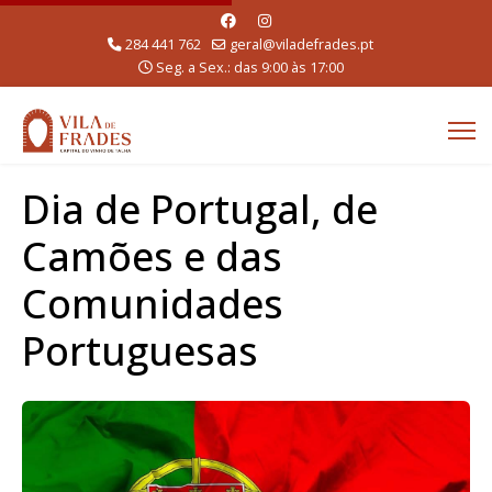
284 441 762
geral@viladefrades.pt
Seg. a Sex.: das 9:00 às 17:00
Dia de Portugal, de
Camões e das
Comunidades
Portuguesas