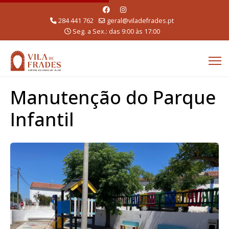
284 441 762
geral@viladefrades.pt
Seg. a Sex.: das 9:00 às 17:00
Manutenção do Parque
Infantil