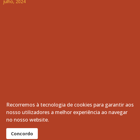
julho, 2024
Recorremos à tecnologia de cookies para garantir aos
nosso utilizadores a melhor experiência ao navegar
© 2026 Freguesia de Vila de Frades. Todos os direitos
no nosso website.
reservados.
®
Concordo
website por:
smardigital