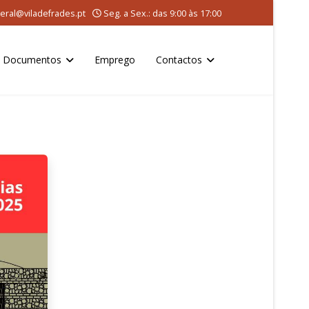
eral@viladefrades.pt
Seg. a Sex.: das 9:00 às 17:00
Documentos
Emprego
Contactos