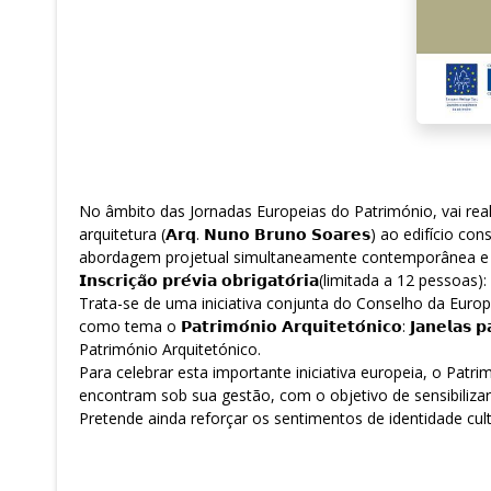
No âmbito das Jornadas Europeias do Património, vai realizar-se n
arquitetura (𝗔𝗿𝗾. 𝗡𝘂𝗻𝗼 𝗕𝗿𝘂𝗻𝗼 𝗦𝗼𝗮𝗿𝗲𝘀) ao edifício construído 
abordagem projetual simultaneamente contemporânea e i
𝗜𝗻𝘀𝗰𝗿𝗶𝗰̧𝗮̃𝗼 𝗽𝗿𝗲́𝘃𝗶𝗮 𝗼𝗯𝗿𝗶𝗴𝗮𝘁𝗼́𝗿𝗶𝗮(limitada a 12 pessoas):
Trata-se de uma iniciativa conjunta do Conselho da Europ
como tema o 𝗣𝗮𝘁𝗿𝗶𝗺𝗼́𝗻𝗶𝗼 𝗔𝗿𝗾𝘂𝗶𝘁𝗲𝘁𝗼́𝗻𝗶𝗰𝗼: 𝗝𝗮𝗻
Património Arquitetónico.
Para celebrar esta importante iniciativa europeia, o Patr
encontram sob sua gestão, com o objetivo de sensibilizar 
Pretende ainda reforçar os sentimentos de identidade cul