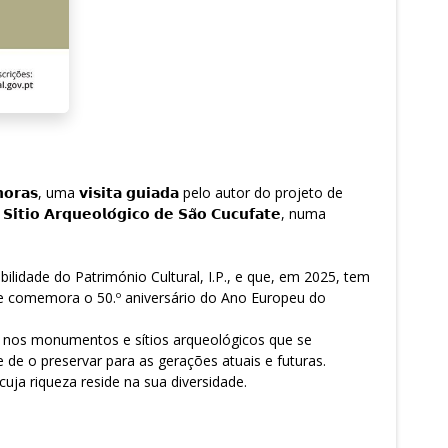
𝗮𝘀, uma 𝘃𝗶𝘀𝗶𝘁𝗮 𝗴𝘂𝗶𝗮𝗱𝗮 pelo autor do projeto de
́𝘁𝗶𝗼 𝗔𝗿𝗾𝘂𝗲𝗼𝗹𝗼́𝗴𝗶𝗰𝗼 𝗱𝗲 𝗦𝗮̃𝗼 𝗖𝘂𝗰𝘂𝗳𝗮𝘁𝗲, numa
lidade do Património Cultural, I.P., e que, em 2025, tem
o ano em que se comemora o 50.º aniversário do Ano Europeu do
co, nos monumentos e sítios arqueológicos que se
 de o preservar para as gerações atuais e futuras.
uja riqueza reside na sua diversidade.