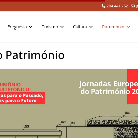
284 441 762
g
Freguesia
Turismo
Cultura
Património
o Património