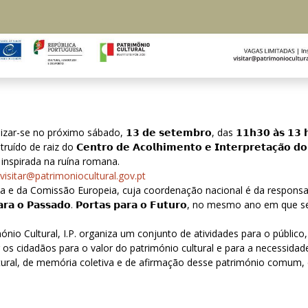
o próximo sábado, 𝟭𝟯 𝗱𝗲 𝘀𝗲𝘁𝗲𝗺𝗯𝗿𝗼, das 𝟭𝟭𝗵𝟯𝟬 𝗮̀𝘀 𝟭𝟯 𝗵𝗼𝗿
de raiz do 𝗖𝗲𝗻𝘁𝗿𝗼 𝗱𝗲 𝗔𝗰𝗼𝗹𝗵𝗶𝗺𝗲𝗻𝘁𝗼 𝗲 𝗜𝗻𝘁𝗲𝗿𝗽𝗿𝗲𝘁𝗮𝗰̧𝗮̃𝗼 𝗱𝗼 𝗦𝗶
nspirada na ruína romana.
visitar@patrimoniocultural.gov.pt
a e da Comissão Europeia, cuja coordenação nacional é da responsabi
𝗲𝗹𝗮𝘀 𝗽𝗮𝗿𝗮 𝗼 𝗣𝗮𝘀𝘀𝗮𝗱𝗼. 𝗣𝗼𝗿𝘁𝗮𝘀 𝗽𝗮𝗿𝗮 𝗼 𝗙𝘂𝘁𝘂𝗿𝗼, no mesm
imónio Cultural, I.P. organiza um conjunto de atividades para o públi
os cidadãos para o valor do património cultural e para a necessidade
tural, de memória coletiva e de afirmação desse património comum, c