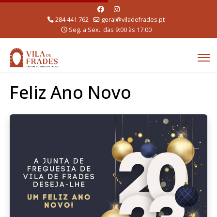
284 441 762
geral@viladefrades.pt
Seg. a Sex.: das 9:00 às 17:00
Feliz Ano Novo