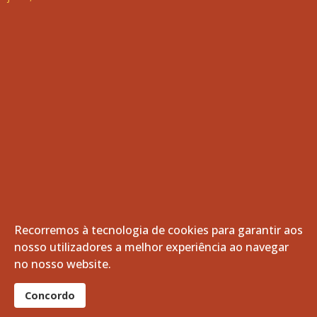
Recorremos à tecnologia de cookies para garantir aos
nosso utilizadores a melhor experiência ao navegar
© 2026 Freguesia de Vila de Frades. Todos os direitos
no nosso website.
reservados.
®
Concordo
website por:
smardigital