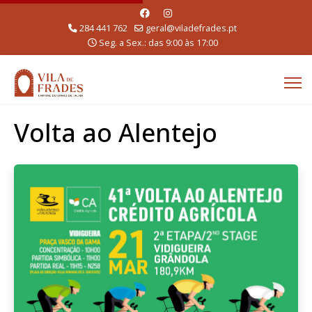
284 441 762
geral@viladefrades.pt
Seg. a Sex.: das 9:00 às 17:00
Volta ao Alentejo