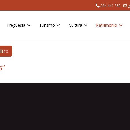
284 441 762
g
Freguesia
Turismo
Cultura
Património
iltro
s”