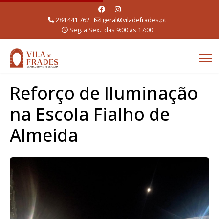
284 441 762
geral@viladefrades.pt
Seg. a Sex.: das 9:00 às 17:00
Reforço de Iluminação
na Escola Fialho de
Almeida