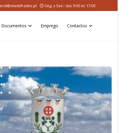
eral@viladefrades.pt
Seg. a Sex.: das 9:00 às 17:00
Documentos
Emprego
Contactos