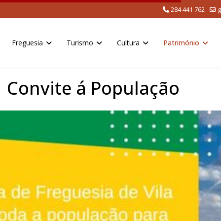
284 441 762
g
Freguesia
Turismo
Cultura
Património
 Convite á População