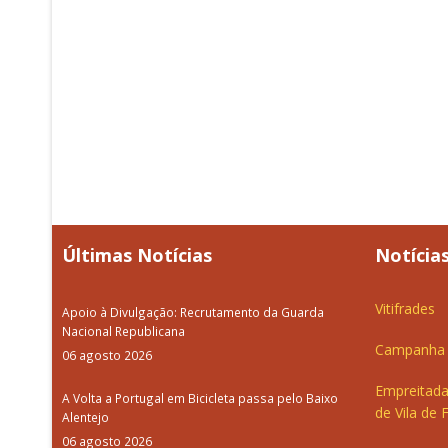
Últimas Notícias
Notícias
Vitifrades
Apoio à Divulgação: Recrutamento da Guarda
Nacional Republicana
Campanha d
06 agosto 2026
Empreitada
A Volta a Portugal em Bicicleta passa pelo Baixo
de Vila de 
Alentejo
06 agosto 2026