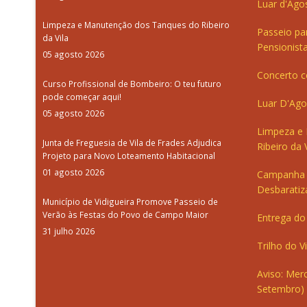
Luar d'Ago
Limpeza e Manutenção dos Tanques do Ribeiro
Passeio pa
da Vila
Pensionista
05 agosto 2026
Concerto c
Curso Profissional de Bombeiro: O teu futuro
pode começar aqui!
Luar D'Ago
05 agosto 2026
Limpeza e
Junta de Freguesia de Vila de Frades Adjudica
Ribeiro da V
Projeto para Novo Loteamento Habitacional
01 agosto 2026
Campanha 
Desbaratiz
Município de Vidigueira Promove Passeio de
Verão às Festas do Povo de Campo Maior
Entrega do 
31 julho 2026
Trilho do V
Aviso: Merc
Setembro)