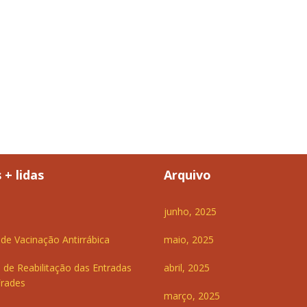
 + lidas
Arquivo
junho, 2025
e Vacinação Antirrábica
maio, 2025
 de Reabilitação das Entradas
abril, 2025
Frades
março, 2025