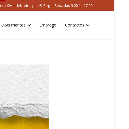
eral@viladefrades.pt
Seg. a Sex.: das 9:00 às 17:00
Documentos
Emprego
Contactos