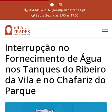
284 441 762
geral@viladefrades.pt
Seg. a Sex.: das 9:00 às 17:00
Interrupção no
Fornecimento de Água
nos Tanques do Ribeiro
da Vila e no Chafariz do
Parque