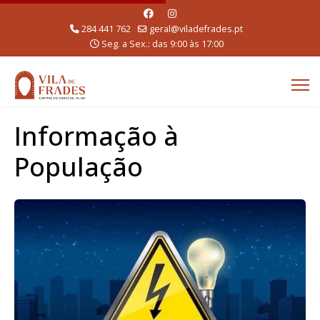
284 441 762
geral@viladefrades.pt
Seg. a Sex.: das 9:00 às 17:00
Informação à
População