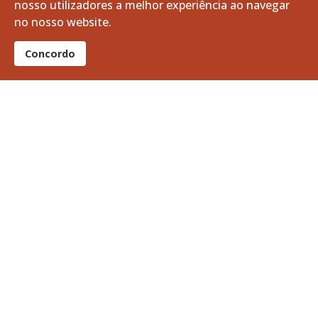
nosso utilizadores a melhor experiência ao navegar
07 agosto 2026
no nosso website.
Apoio à Divulgação: Recrutamento da Guarda Nacional Republicana
Concordo
06 agosto 2026
A Volta a Portugal em Bicicleta passa pelo Baixo Alentejo
06 agosto 2026
Limpeza e Manutenção dos Tanques do Ribeiro da Vila
05 agosto 2026
Curso Profissional de Bombeiro: O teu futuro pode começar aqui!
05 agosto 2026
Notícias + lidas
Vitifrades
Campanha de Vacinação Antirrábica