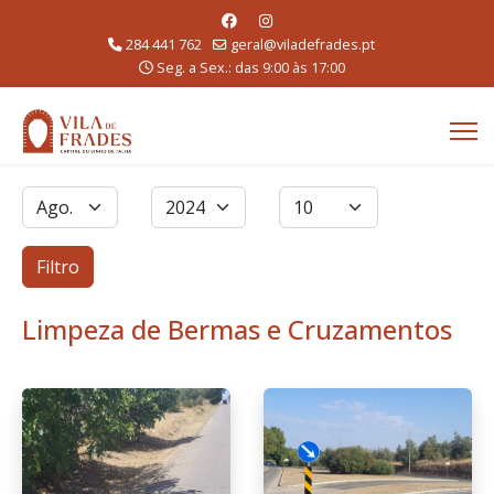
284 441 762
geral@viladefrades.pt
Seg. a Sex.: das 9:00 às 17:00
Filtros
Mês
Ano
Qtd. a exibir
Filtro
Limpeza de Bermas e Cruzamentos