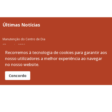
Últimas Notícias
Manutenção do Centro de Dia
07 agosto 2026
Recorremos à tecnologia de cookies para garantir aos
87.ª Volta a Portugal em Bicicleta
nosso utilizadores a melhor experiência ao navegar
07 agosto 2026
no nosso website.
Apoio à Divulgação: Recrutamento da Guarda Nacional Republicana
Concordo
06 agosto 2026
A Volta a Portugal em Bicicleta passa pelo Baixo Alentejo
06 agosto 2026
Limpeza e Manutenção dos Tanques do Ribeiro da Vila