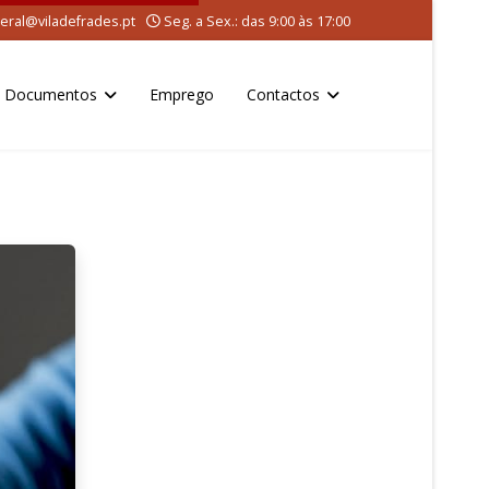
eral@viladefrades.pt
Seg. a Sex.: das 9:00 às 17:00
Documentos
Emprego
Contactos