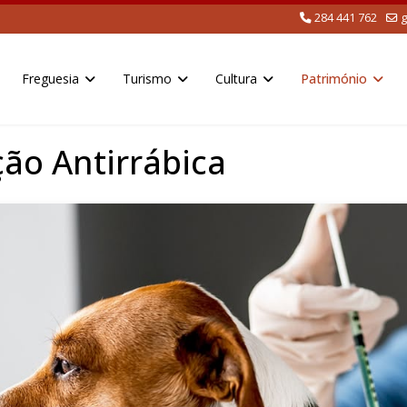
284 441 762
g
Freguesia
Turismo
Cultura
Património
ão Antirrábica