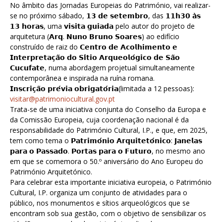
No âmbito das Jornadas Europeias do Património, vai realizar-
se no próximo sábado, 𝟭𝟯 𝗱𝗲 𝘀𝗲𝘁𝗲𝗺𝗯𝗿𝗼, das 𝟭𝟭𝗵𝟯𝟬 𝗮̀𝘀
𝟭𝟯 𝗵𝗼𝗿𝗮𝘀, uma 𝘃𝗶𝘀𝗶𝘁𝗮 𝗴𝘂𝗶𝗮𝗱𝗮 pelo autor do projeto de
arquitetura (𝗔𝗿𝗾. 𝗡𝘂𝗻𝗼 𝗕𝗿𝘂𝗻𝗼 𝗦𝗼𝗮𝗿𝗲𝘀) ao edifício
construído de raiz do 𝗖𝗲𝗻𝘁𝗿𝗼 𝗱𝗲 𝗔𝗰𝗼𝗹𝗵𝗶𝗺𝗲𝗻𝘁𝗼 𝗲
𝗜𝗻𝘁𝗲𝗿𝗽𝗿𝗲𝘁𝗮𝗰̧𝗮̃𝗼 𝗱𝗼 𝗦𝗶́𝘁𝗶𝗼 𝗔𝗿𝗾𝘂𝗲𝗼𝗹𝗼́𝗴𝗶𝗰𝗼 𝗱𝗲 𝗦𝗮̃𝗼
𝗖𝘂𝗰𝘂𝗳𝗮𝘁𝗲, numa abordagem projetual simultaneamente
contemporânea e inspirada na ruína romana.
𝗜𝗻𝘀𝗰𝗿𝗶𝗰̧𝗮̃𝗼 𝗽𝗿𝗲́𝘃𝗶𝗮 𝗼𝗯𝗿𝗶𝗴𝗮𝘁𝗼́𝗿𝗶𝗮(limitada a 12 pessoas):
visitar@patrimoniocultural.gov.pt
Trata-se de uma iniciativa conjunta do Conselho da Europa e
da Comissão Europeia, cuja coordenação nacional é da
responsabilidade do Património Cultural, I.P., e que, em 2025,
tem como tema o 𝗣𝗮𝘁𝗿𝗶𝗺𝗼́𝗻𝗶𝗼 𝗔𝗿𝗾𝘂𝗶𝘁𝗲𝘁𝗼́𝗻𝗶𝗰𝗼: 𝗝𝗮𝗻𝗲𝗹𝗮𝘀
𝗽𝗮𝗿𝗮 𝗼 𝗣𝗮𝘀𝘀𝗮𝗱𝗼. 𝗣𝗼𝗿𝘁𝗮𝘀 𝗽𝗮𝗿𝗮 𝗼 𝗙𝘂𝘁𝘂𝗿𝗼, no mesmo ano
em que se comemora o 50.º aniversário do Ano Europeu do
Património Arquitetónico.
Para celebrar esta importante iniciativa europeia, o Património
Cultural, I.P. organiza um conjunto de atividades para o
público, nos monumentos e sítios arqueológicos que se
encontram sob sua gestão, com o objetivo de sensibilizar os