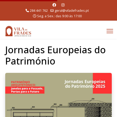
284 441 762
geral@viladefrades.pt
Seg. a Sex.: das 9:00 às 17:00
Jornadas Europeias do
Património