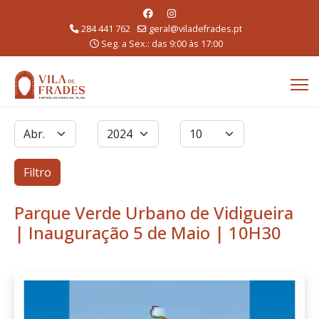
284 441 762
geral@viladefrades.pt
Seg. a Sex.: das 9:00 às 17:00
Filtros
Mês
Ano
Qtd. a exibir
Filtro
Parque Verde Urbano de Vidigueira
| Inauguração 5 de Maio | 10H30