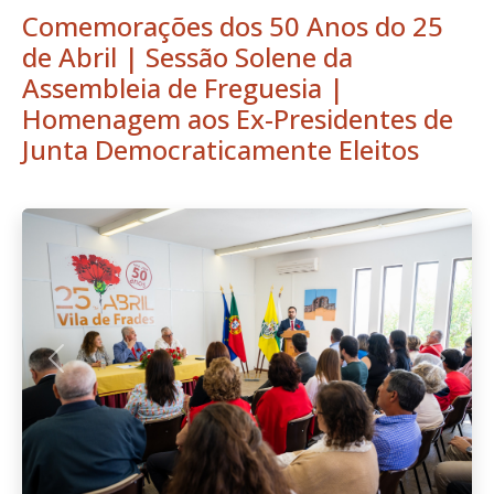
Comemorações dos 50 Anos do 25
de Abril | Sessão Solene da
Assembleia de Freguesia |
Homenagem aos Ex-Presidentes de
Junta Democraticamente Eleitos
Anterior
Seguint