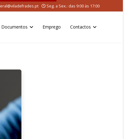
eral@viladefrades.pt
Seg. a Sex.: das 9:00 às 17:00
Documentos
Emprego
Contactos