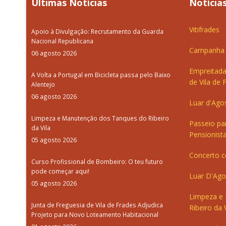
Últimas Notícias
Notícias
Vitifrades
Apoio à Divulgação: Recrutamento da Guarda
Nacional Republicana
Campanha d
06 agosto 2026
Empreitada
A Volta a Portugal em Bicicleta passa pelo Baixo
de Vila de 
Alentejo
06 agosto 2026
Luar d'Ago
Limpeza e Manutenção dos Tanques do Ribeiro
Passeio pa
da Vila
Pensionista
05 agosto 2026
Concerto c
Curso Profissional de Bombeiro: O teu futuro
pode começar aqui!
Luar D'Ago
05 agosto 2026
Limpeza e
Junta de Freguesia de Vila de Frades Adjudica
Ribeiro da V
Projeto para Novo Loteamento Habitacional