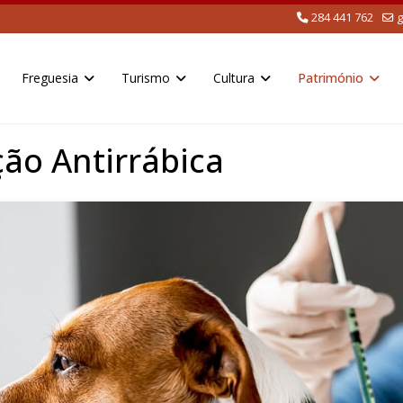
284 441 762
g
Freguesia
Turismo
Cultura
Património
ão Antirrábica