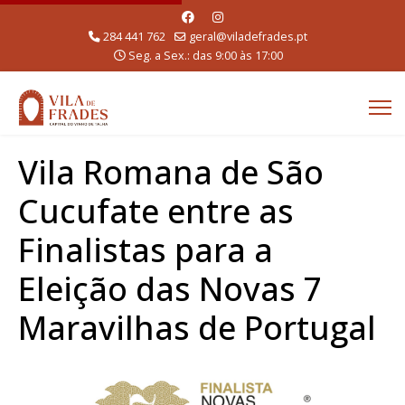
284 441 762
geral@viladefrades.pt
Seg. a Sex.: das 9:00 às 17:00
Vila Romana de São
Cucufate entre as
Finalistas para a
Eleição das Novas 7
Maravilhas de Portugal