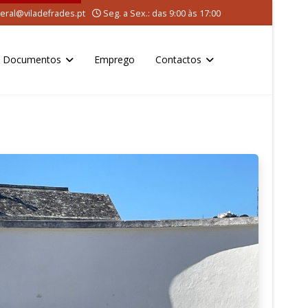
eral@viladefrades.pt
Seg. a Sex.: das 9:00 às 17:00
Documentos
Emprego
Contactos