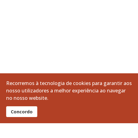
Recorremos à tecnologia de cookies para garantir aos
nosso utilizadores a melhor experiência ao navegar
no nosso website.
Últimas Notícias
Concordo
Apoio à Divulgação: Recrutamento da Guarda Nacional Republicana
06 agosto 2026