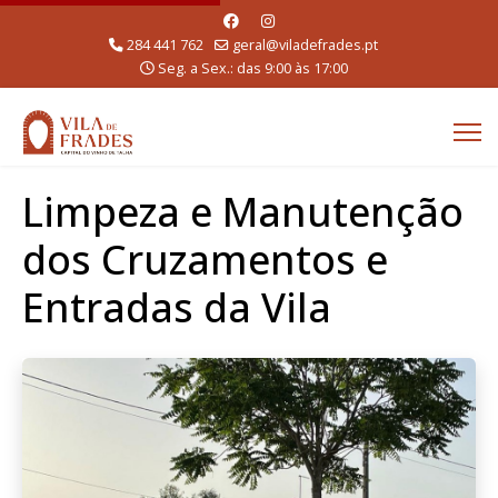
284 441 762
geral@viladefrades.pt
Seg. a Sex.: das 9:00 às 17:00
Limpeza e Manutenção
dos Cruzamentos e
Entradas da Vila