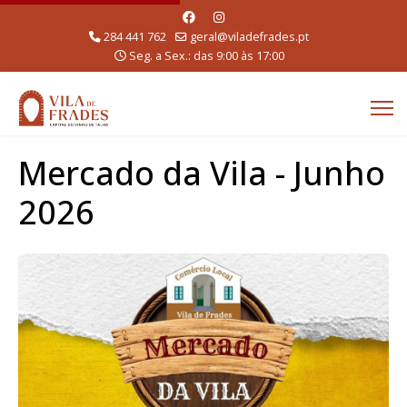
284 441 762
geral@viladefrades.pt
Seg. a Sex.: das 9:00 às 17:00
Mercado da Vila - Junho
2026