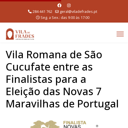
284 441 762
geral@viladefrades.pt
Seg. a Sex.: das 9:00 às 17:00
Vila Romana de São
Cucufate entre as
Finalistas para a
Eleição das Novas 7
Maravilhas de Portugal