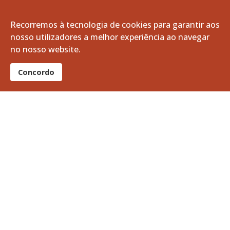
março, 2025
Recorremos à tecnologia de cookies para garantir aos
nosso utilizadores a melhor experiência ao navegar
fevereiro, 2025
no nosso website.
janeiro, 2025
Concordo
dezembro, 2024
novembro, 2024
outubro, 2024
setembro, 2024
agosto, 2024
julho, 2024