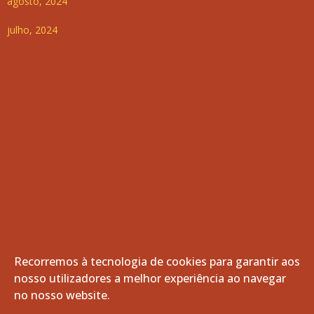
agosto, 2024
julho, 2024
Recorremos à tecnologia de cookies para garantir aos
nosso utilizadores a melhor experiência ao navegar
© 2026 Freguesia de Vila de Frades. Todos os direitos
no nosso website.
reservados.