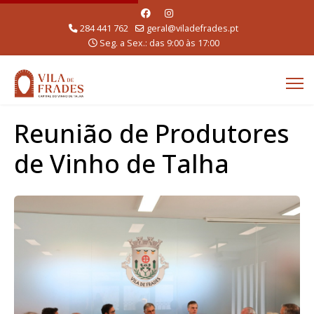
284 441 762
geral@viladefrades.pt
Seg. a Sex.: das 9:00 às 17:00
Reunião de Produtores
de Vinho de Talha