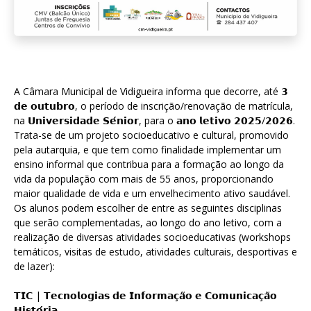
A Câmara Municipal de Vidigueira informa que decorre, até 𝟯
𝗱𝗲 𝗼𝘂𝘁𝘂𝗯𝗿𝗼, o período de inscrição/renovação de matrícula,
na 𝗨𝗻𝗶𝘃𝗲𝗿𝘀𝗶𝗱𝗮𝗱𝗲 𝗦𝗲́𝗻𝗶𝗼𝗿, para o 𝗮𝗻𝗼 𝗹𝗲𝘁𝗶𝘃𝗼 𝟮𝟬𝟮𝟱/𝟮𝟬𝟮𝟲.
Trata-se de um projeto socioeducativo e cultural, promovido
pela autarquia, e que tem como finalidade implementar um
ensino informal que contribua para a formação ao longo da
vida da população com mais de 55 anos, proporcionando
maior qualidade de vida e um envelhecimento ativo saudável.
Os alunos podem escolher de entre as seguintes disciplinas
que serão complementadas, ao longo do ano letivo, com a
realização de diversas atividades socioeducativas (workshops
temáticos, visitas de estudo, atividades culturais, desportivas e
de lazer):
𝗧𝗜𝗖 | 𝗧𝗲𝗰𝗻𝗼𝗹𝗼𝗴𝗶𝗮𝘀 𝗱𝗲 𝗜𝗻𝗳𝗼𝗿𝗺𝗮𝗰̧𝗮̃𝗼 𝗲 𝗖𝗼𝗺𝘂𝗻𝗶𝗰𝗮𝗰̧𝗮̃𝗼
𝗛𝗶𝘀𝘁𝗼́𝗿𝗶𝗮