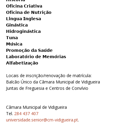
𝗢𝗳𝗶𝗰𝗶𝗻𝗮 𝗖𝗿𝗶𝗮𝘁𝗶𝘃𝗮
𝗢𝗳𝗶𝗰𝗶𝗻𝗮 𝗱𝗲 𝗡𝘂𝘁𝗿𝗶𝗰̧𝗮̃𝗼
𝗟𝗶́𝗻𝗴𝘂𝗮 𝗜𝗻𝗴𝗹𝗲𝘀𝗮
𝗚𝗶𝗻𝗮́𝘀𝘁𝗶𝗰𝗮
𝗛𝗶𝗱𝗿𝗼𝗴𝗶𝗻𝗮́𝘀𝘁𝗶𝗰𝗮
𝗧𝘂𝗻𝗮
𝗠𝘂́𝘀𝗶𝗰𝗮
𝗣𝗿𝗼𝗺𝗼𝗰̧𝗮̃𝗼 𝗱𝗮 𝗦𝗮𝘂́𝗱𝗲
𝗟𝗮𝗯𝗼𝗿𝗮𝘁𝗼́𝗿𝗶𝗼 𝗱𝗲 𝗠𝗲𝗺𝗼́𝗿𝗶𝗮𝘀
𝗔𝗹𝗳𝗮𝗯𝗲𝘁𝗶𝘇𝗮𝗰̧𝗮̃𝗼
Locais de inscrição/renovação de matrícula:
Balcão Único da Câmara Municipal de Vidigueira
Juntas de Freguesia e Centros de Convívio
Câmara Municipal de Vidigueira
Tel.
284 437 407
universidade.senior@cm-vidigueira.pt
.