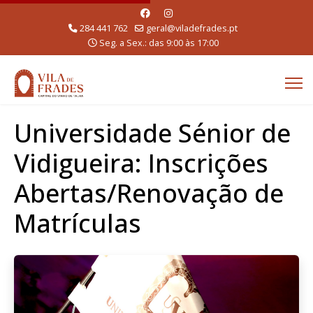
284 441 762
geral@viladefrades.pt
Seg. a Sex.: das 9:00 às 17:00
Universidade Sénior de
Vidigueira: Inscrições
Abertas/Renovação de
Matrículas