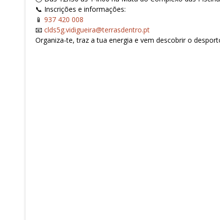
📞 Inscrições e informações:
📱
937 420 008
📧
clds5g.vidigueira@terrasdentro.pt
Organiza-te, traz a tua energia e vem descobrir o despor