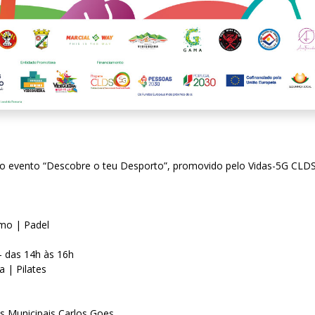
 evento “Descobre o teu Desporto”, promovido pelo Vidas-5G CLDS Vidig
smo | Padel
 – das 14h às 16h
a | Pilates
s Municipais Carlos Goes