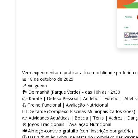
Vem experimentar e praticar a tua modalidade preferida no
📅 18 de outubro de 2025
📍 Vidigueira
🏞️ De manhã (Parque Verde) – das 10h às 12h30
👉 Karaté | Defesa Pessoal | Andebol | Futebol | Atleti
💪 Treino Funcional | Avaliação Nutricional
🏊‍♀️ De tarde (Complexo Piscinas Municipais Carlos Goes)
👉 Atividades Aquáticas | Boccia | Ténis | Xadrez | Danç
🎯 Jogos Tradicionais | Avaliação Nutricional
🍽️ Almoço-convívio gratuito (com inscrição obrigatória)
🕐 Das 12h30 às 14h00 na Mata do Complexo das Piscina