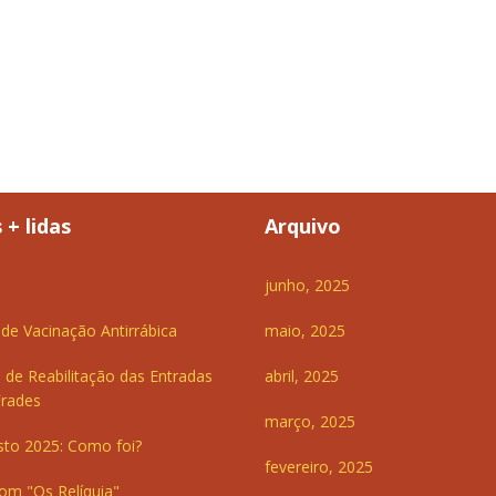
 + lidas
Arquivo
junho, 2025
e Vacinação Antirrábica
maio, 2025
 de Reabilitação das Entradas
abril, 2025
Frades
março, 2025
sto 2025: Como foi?
fevereiro, 2025
om "Os Relíquia"