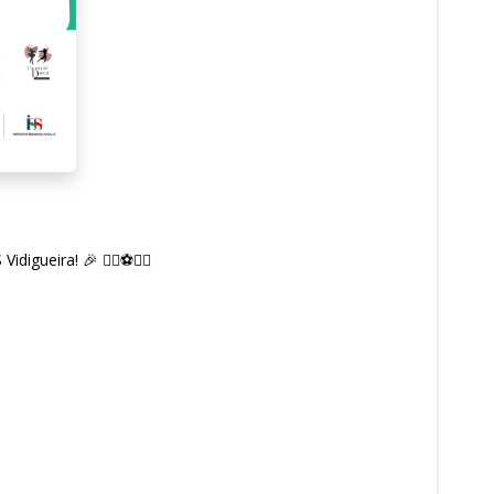
ueira! 🎉 🏃‍♀️⚽🏊‍♂️