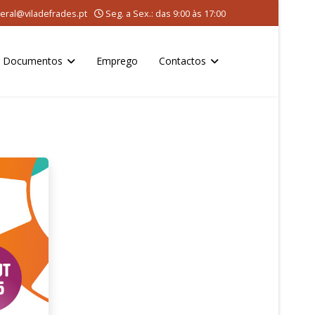
eral@viladefrades.pt
Seg. a Sex.: das 9:00 às 17:00
Documentos
Emprego
Contactos