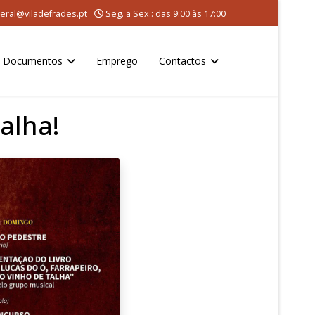
eral@viladefrades.pt
Seg. a Sex.: das 9:00 às 17:00
Documentos
Emprego
Contactos
alha!