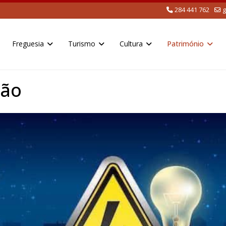
284 441 762
g
Freguesia
Turismo
Cultura
Património
ção