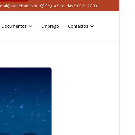
eral@viladefrades.pt
Seg. a Sex.: das 9:00 às 17:00
Documentos
Emprego
Contactos