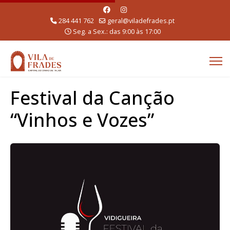
284 441 762
geral@viladefrades.pt
Seg. a Sex.: das 9:00 às 17:00
Festival da Canção
“Vinhos e Vozes”