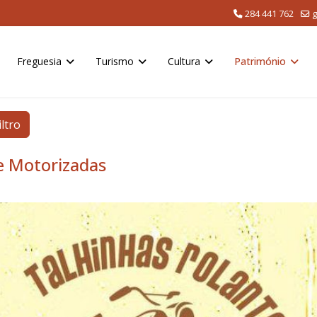
284 441 762
g
Freguesia
Turismo
Cultura
Património
iltro
de Motorizadas