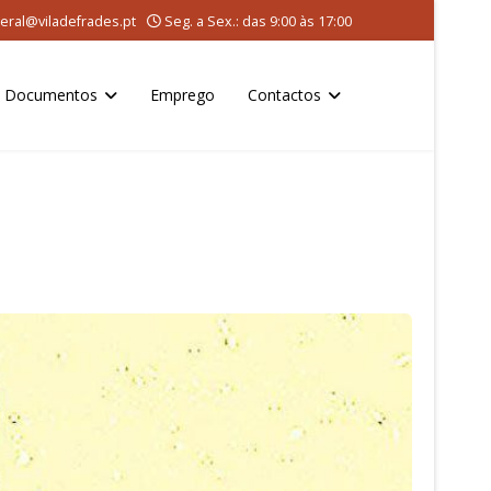
eral@viladefrades.pt
Seg. a Sex.: das 9:00 às 17:00
Documentos
Emprego
Contactos