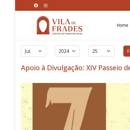
Home
Filtros
Mês
Ano
Qtd. a exibir
F
Apoio à Divulgação: XIV Passeio 