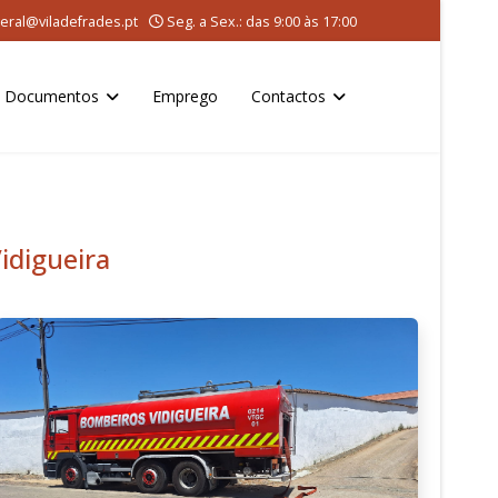
eral@viladefrades.pt
Seg. a Sex.: das 9:00 às 17:00
Documentos
Emprego
Contactos
idigueira