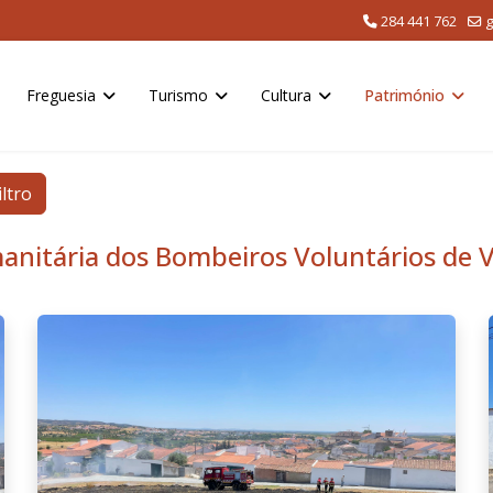
284 441 762
g
Freguesia
Turismo
Cultura
Património
iltro
nitária dos Bombeiros Voluntários de V