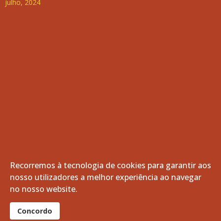
julho, 2024
Recorremos à tecnologia de cookies para garantir aos
nosso utilizadores a melhor experiência ao navegar
© 2026 Freguesia de Vila de Frades. Todos os direitos
no nosso website.
reservados.
®
Concordo
website por:
smardigital