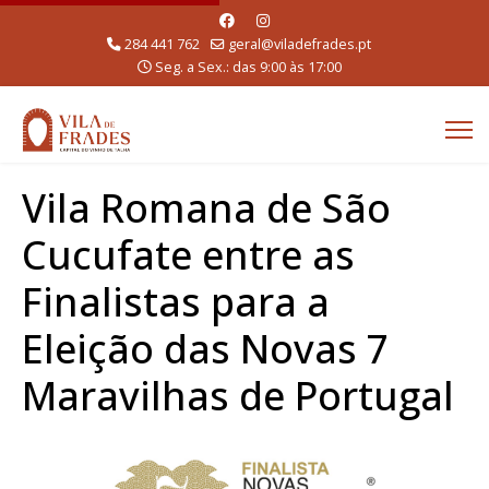
284 441 762
geral@viladefrades.pt
Seg. a Sex.: das 9:00 às 17:00
Vila Romana de São
Cucufate entre as
Finalistas para a
Eleição das Novas 7
Maravilhas de Portugal