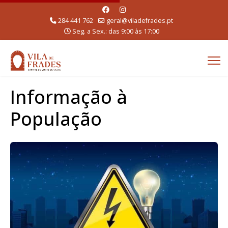
284 441 762
geral@viladefrades.pt
Seg. a Sex.: das 9:00 às 17:00
Informação à
População