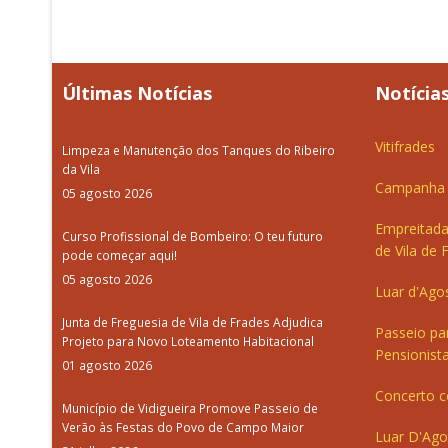
Últimas Notícias
Notícias
Vitifrades
Limpeza e Manutenção dos Tanques do Ribeiro
da Vila
Campanha d
05 agosto 2026
Empreitada
Curso Profissional de Bombeiro: O teu futuro
de Vila de 
pode começar aqui!
05 agosto 2026
Luar d'Ago
Junta de Freguesia de Vila de Frades Adjudica
Passeio pa
Projeto para Novo Loteamento Habitacional
Pensionista
01 agosto 2026
Concerto c
Município de Vidigueira Promove Passeio de
Verão às Festas do Povo de Campo Maior
Luar D'Ago