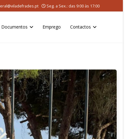
eral@viladefrades.pt
Seg. a Sex.: das 9:00 às 17:00
Documentos
Emprego
Contactos