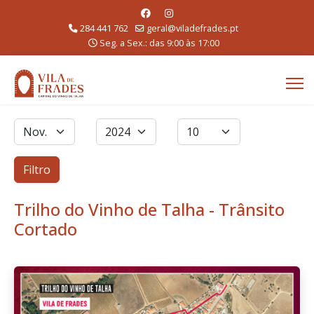
284 441 762
geral@viladefrades.pt
Seg. a Sex.: das 9:00 às 17:00
Filtros
Mês
Ano
Qtd. a exibir
Filtro
Trilho do Vinho de Talha - Trânsito
Cortado