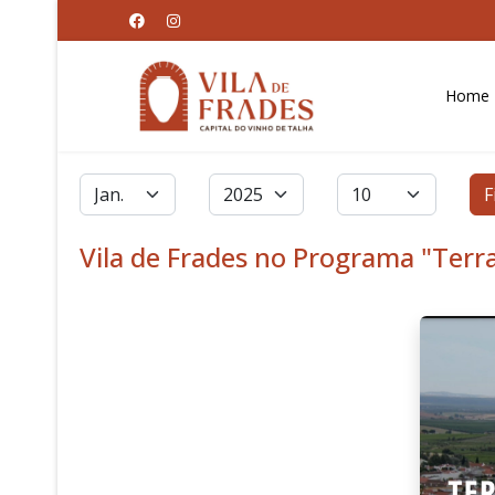
Home
Filtros
Mês
Ano
Qtd. a exibir
F
Vila de Frades no Programa "Terra