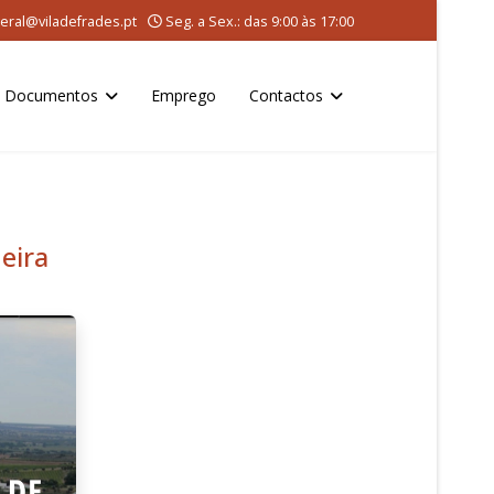
eral@viladefrades.pt
Seg. a Sex.: das 9:00 às 17:00
Documentos
Emprego
Contactos
eira