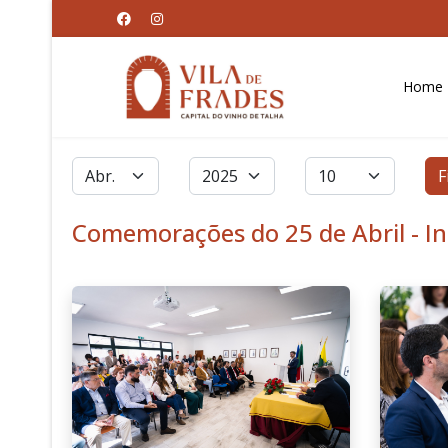
Home
Filtros
Mês
Ano
Qtd. a exibir
F
Comemorações do 25 de Abril - I