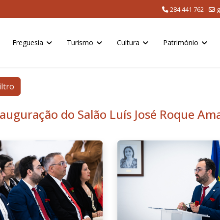
284 441 762
g
Freguesia
Turismo
Cultura
Património
iltro
nauguração do Salão Luís José Roque Am