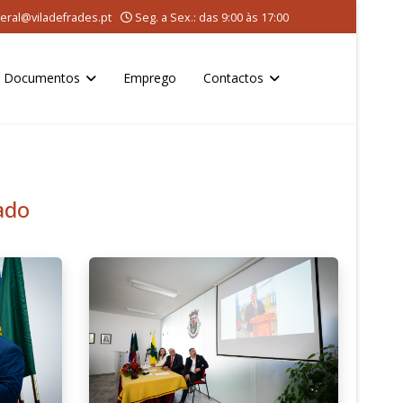
eral@viladefrades.pt
Seg. a Sex.: das 9:00 às 17:00
Documentos
Emprego
Contactos
ado