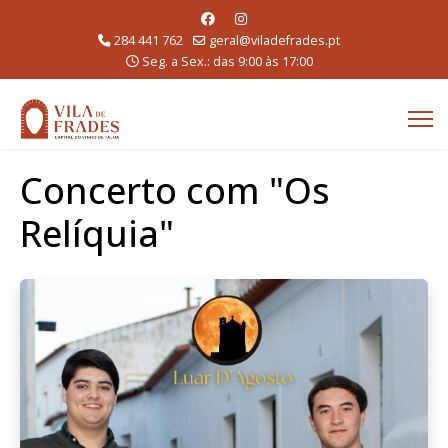
284 441 762
geral@viladefrades.pt
Seg. a Sex.: das 9:00 às 17:00
Concerto com "Os
Relíquia"