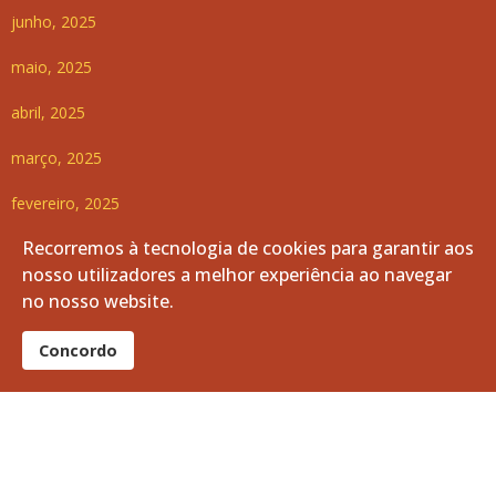
junho, 2025
maio, 2025
abril, 2025
março, 2025
fevereiro, 2025
Recorremos à tecnologia de cookies para garantir aos
janeiro, 2025
nosso utilizadores a melhor experiência ao navegar
dezembro, 2024
no nosso website.
novembro, 2024
Concordo
outubro, 2024
setembro, 2024
agosto, 2024