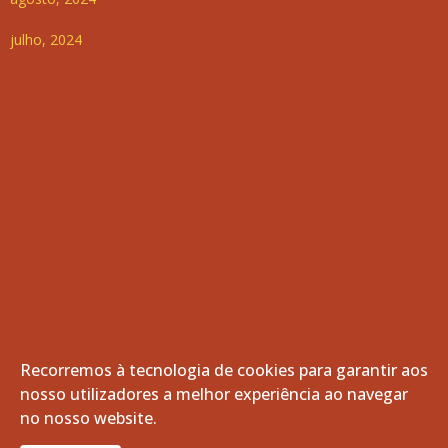
julho, 2024
Recorremos à tecnologia de cookies para garantir aos
nosso utilizadores a melhor experiência ao navegar
© 2026 Freguesia de Vila de Frades. Todos os direitos
no nosso website.
reservados.