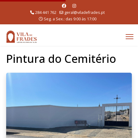
284 441 762
geral@viladefrades.pt
Seg. a Sex.: das 9:00 às 17:00
Pintura do Cemitério