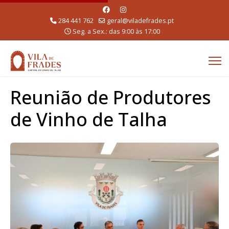
284 441 762
geral@viladefrades.pt
Seg. a Sex.: das 9:00 às 17:00
Reunião de Produtores
de Vinho de Talha