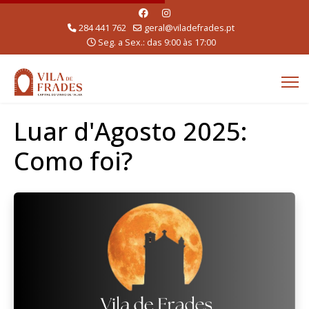
284 441 762
geral@viladefrades.pt
Seg. a Sex.: das 9:00 às 17:00
Luar d'Agosto 2025:
Como foi?