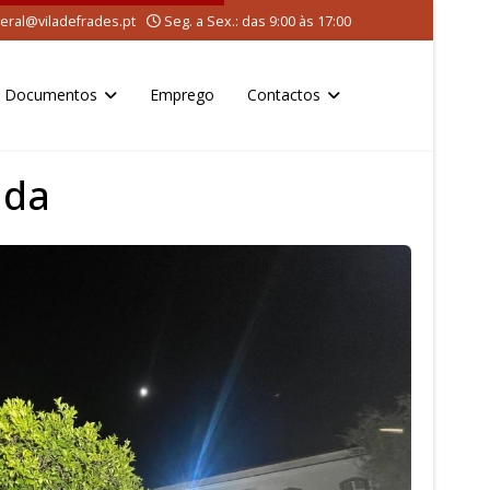
eral@viladefrades.pt
Seg. a Sex.: das 9:00 às 17:00
Documentos
Emprego
Contactos
ida