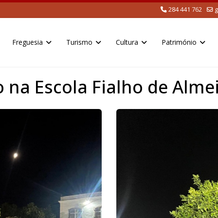
284 441 762
g
Freguesia
Turismo
Cultura
Património
 na Escola Fialho de Alme